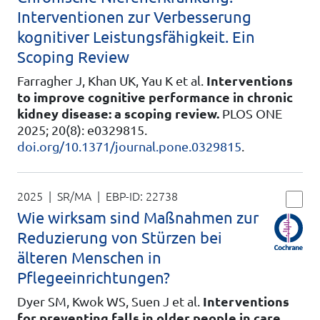
Interventionen zur Verbesserung
kognitiver Leistungsfähigkeit. Ein
Scoping Review
Farragher J, Khan UK, Yau K et al.
Interventions
to improve cognitive performance in chronic
kidney disease: a scoping review.
PLOS ONE
2025; 20(8): e0329815.
doi.org/10.1371/journal.pone.0329815
.
2025 | SR/MA
| EBP-ID:
22738
Wie wirksam sind Maßnahmen zur
Reduzierung von Stürzen bei
älteren Menschen in
Pflegeeinrichtungen?
Dyer SM, Kwok WS, Suen J et al.
Interventions
for preventing falls in older people in care