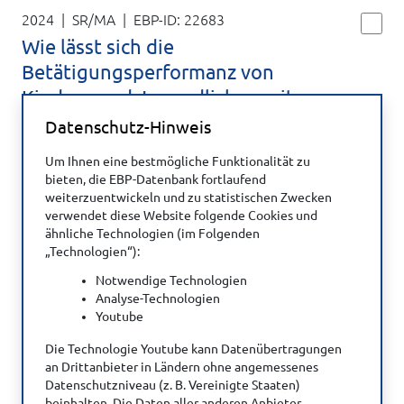
2024 | SR/MA
| EBP-ID:
22683
Wie lässt sich die
Betätigungsperformanz von
Kindern und Jugendlichen mit
länger anhaltenden Symptomen
Datenschutz-Hinweis
einer Gehirnerschütterung
Um Ihnen eine bestmögliche Funktionalität zu
verbessern? Ein systematischer
bieten, die EBP-Datenbank fortlaufend
Review
weiterzuentwickeln und zu statistischen Zwecken
verwendet diese Website folgende Cookies und
Heinekamp A, Molnar N, Lennon A et al.
ähnliche Technologien (im Folgenden
Interventions to Improve the Occupational
„Technologien“):
Performance of Youth With Persistent
Notwendige Technologien
Postconcussion Symptoms: A Systematic
Analyse-Technologien
Review.
American Journal of Occupational
Youtube
Therapy 2024; 78(6): 7806205060.
Die Technologie Youtube kann Datenübertragungen
doi.org/10.5014/ajot.2024.050642
.
an Drittanbieter in Ländern ohne angemessenes
Datenschutzniveau (z. B. Vereinigte Staaten)
beinhalten. Die Daten aller anderen Anbieter