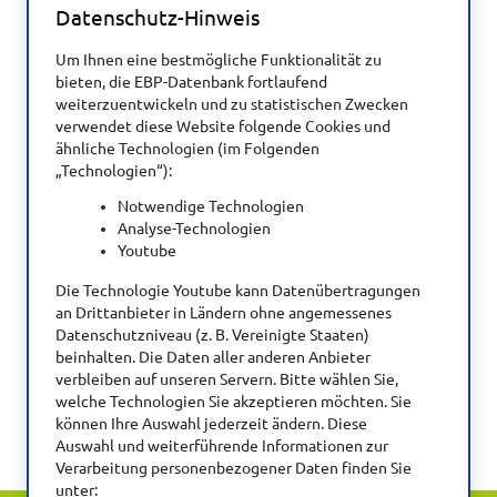
Virtuelle Realität, digitale Angebote)
Datenschutz-Hinweis
Sonstige Interventionen
Um Ihnen eine bestmögliche Funktionalität zu
bieten, die EBP-Datenbank fortlaufend
Psychosoziale Therapien
weiterzuentwickeln und zu statistischen Zwecken
verwendet diese Website folgende Cookies und
Berufsgruppe(n)
ähnliche Technologien (im Folgenden
„Technologien“):
Ergotherapie beteiligt
Notwendige Technologien
Analyse-Technologien
Youtube
DVE-Studienzusammenfassung erstellt von:
Die Technologie Youtube kann Datenübertragungen
an Drittanbieter in Ländern ohne angemessenes
© Sabine George und © Theresa Hausner, 2025
Datenschutzniveau (z. B. Vereinigte Staaten)
beinhalten. Die Daten aller anderen Anbieter
verbleiben auf unseren Servern. Bitte wählen Sie,
welche Technologien Sie akzeptieren möchten. Sie
können Ihre Auswahl jederzeit ändern. Diese
Auswahl und weiterführende Informationen zur
Verarbeitung personenbezogener Daten finden Sie
unter: