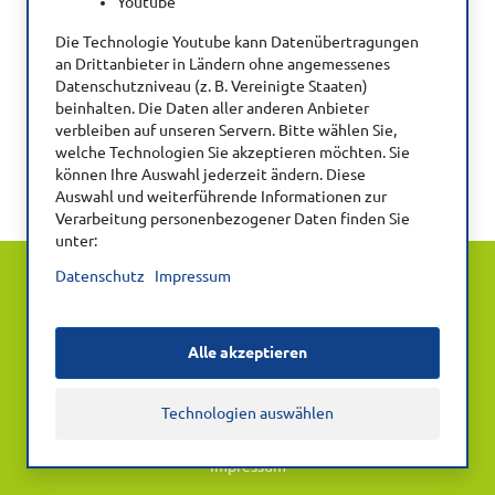
Youtube
Die Technologie Youtube kann Datenübertragungen
an Drittanbieter in Ländern ohne angemessenes
Datenschutzniveau (z. B. Vereinigte Staaten)
beinhalten. Die Daten aller anderen Anbieter
Verwenden Sie Ihre Zugangsdaten für die
verbleiben auf unseren Servern. Bitte wählen Sie,
welche Technologien Sie akzeptieren möchten. Sie
DVE-Website (https://dve.info/).
können Ihre Auswahl jederzeit ändern. Diese
Auswahl und weiterführende Informationen zur
Verarbeitung personenbezogener Daten finden Sie
unter:
© Deutscher Verband Ergotherapie e.V.
Datenschutz
Impressum
Kontakt
Datenschutz
Alle akzeptieren
Datenschutz-Einstellungen
Technologien auswählen
Nutzungsbedingungen Zitatvorgaben
Impressum