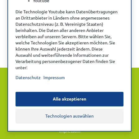
Youtube
Die Technologie Youtube kann Datenübertragungen
an Drittanbieter in Ländern ohne angemessenes
Datenschutzniveau (z. B. Vereinigte Staaten)
beinhalten. Die Daten aller anderen Anbieter
Verwenden Sie Ihre Zugangsdaten für die
verbleiben auf unseren Servern. Bitte wählen Sie,
welche Technologien Sie akzeptieren möchten. Sie
DVE-Website (https://dve.info/).
können Ihre Auswahl jederzeit ändern. Diese
Auswahl und weiterführende Informationen zur
Verarbeitung personenbezogener Daten finden Sie
unter:
© Deutscher Verband Ergotherapie e.V.
Datenschutz
Impressum
Kontakt
Datenschutz
Alle akzeptieren
Datenschutz-Einstellungen
Technologien auswählen
Nutzungsbedingungen Zitatvorgaben
Impressum