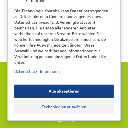
Youtube
Die Technologie Youtube kann Datenübertragungen
an Drittanbieter in Ländern ohne angemessenes
Datenschutzniveau (z. B. Vereinigte Staaten)
beinhalten. Die Daten aller anderen Anbieter
Verwenden Sie Ihre Zugangsdaten für die
verbleiben auf unseren Servern. Bitte wählen Sie,
welche Technologien Sie akzeptieren möchten. Sie
DVE-Website (https://dve.info/).
können Ihre Auswahl jederzeit ändern. Diese
Auswahl und weiterführende Informationen zur
Verarbeitung personenbezogener Daten finden Sie
unter:
© Deutscher Verband Ergotherapie e.V.
Datenschutz
Impressum
Kontakt
Datenschutz
Alle akzeptieren
Datenschutz-Einstellungen
Technologien auswählen
Nutzungsbedingungen Zitatvorgaben
Impressum