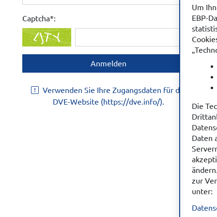
Um Ihne
EBP-Da
Captcha*:
statis
Cookie
„Techno
Verwenden Sie Ihre Zugangsdaten für die
DVE-Website (https://dve.info/).
Die Te
Dritta
Datensc
Daten a
Servern
akzept
ändern
zur Ve
unter:
Datens