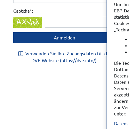
Um Ihne
EBP-Da
Captcha*:
statis
Cookie
„Techno
Verwenden Sie Ihre Zugangsdaten für die
DVE-Website (https://dve.info/).
Die Te
Dritta
Datensc
Daten a
Servern
akzept
ändern
zur Ve
unter:
Datens